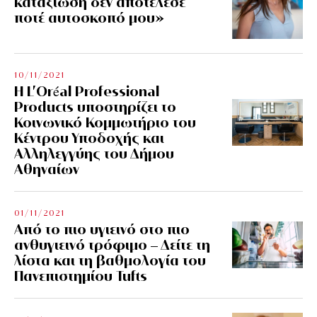
καταξίωση δεν αποτέλεσε
ποτέ αυτοσκοπό μου»
10/11/2021
Η L’Οréal Professional
Products υποστηρίζει το
Κοινωνικό Κομμωτήριο του
Κέντρου Υποδοχής και
Αλληλεγγύης του Δήμου
Αθηναίων
01/11/2021
Από το πιο υγιεινό στο πιο
ανθυγιεινό τρόφιμο – Δείτε τη
λίστα και τη βαθμολογία του
Πανεπιστημίου Tufts