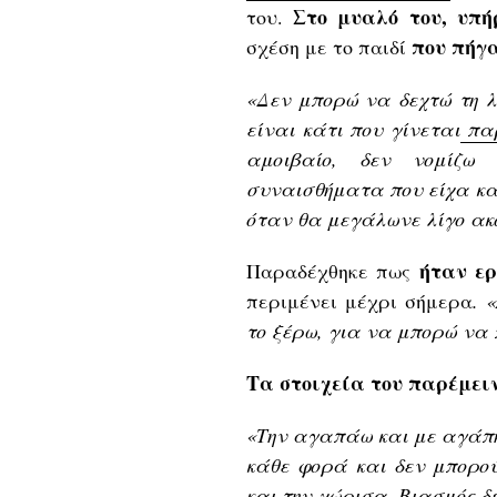
Στο μυαλό του, υπή
του.
που πήγ
σχέση με το παιδί
«Δεν μπορώ να δεχτώ τη λ
είναι κάτι που γίνεται
παρ
αμοιβαίο, δεν νομίζω 
συναισθήματα που είχα και
όταν θα μεγάλωνε λίγο α
ήταν ερ
Παραδέχθηκε πως
περιμένει μέχρι σήμερα
. 
το ξέρω, για να μπορώ να 
Τα στοιχεία του παρέμει
«Την αγαπάω και με αγάπη
κάθε φορά και δεν μπορο
και την χώρισα. Βιασμός δ