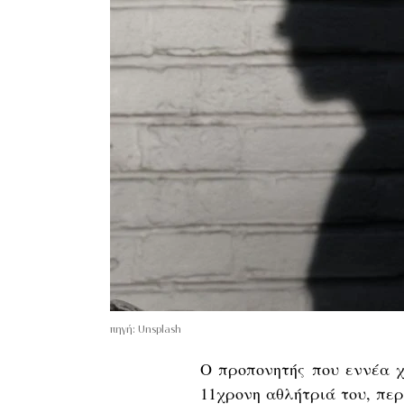
πηγή: Unsplash
Ο προπονητής που εννέα 
11χρονη αθλήτριά του
, πε