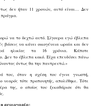
ντως δεν ήταν 11 χρονών, αυτό είναι… Δεν
ο πράγμα.
ορώ να το δεχτώ αυτό. Σίγουρα εγώ έβλεπα
ές βάσεις να κάνει οικογένεια ωραία και δεν
ορά ηλικίας τα 16 χρόνια. Κάποτε
ο. Δεν το έβλεπα κακό. Είχα επενδύσει πάνω
λώνοντας όντως θα την παντρευτώ.»
ά του, όταν η σχέση του έγινε γνωστή,
 ο νεαρός τότε προπονητής, απολύθηκε. Τότε
έρα της, ο οποίος του ξεκαθάρισε ότι θα
ός.
 η συνεργασία;