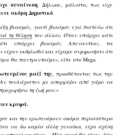
ρχε συναίνεση
. Δήλωσε, μάλιστα, πως είχε
αινε ακόμη Δημοτικό
.
έξη βιασμός, γιατί βιασμός εγώ πιστεύω ότι
ά τη θέληση
του άλλου. Όταν υπάρχει κάτι
ότι υπάρχει βιασμός. Απεναντίας, τα
 είχαν εκδηλωθεί και είχαμε συμφωνήσει ότι
κόμα θα παντρευτούμε»
, είπε στο Mega.
ωτευμένος μαζί της
, προσθέτοντας πως την
«Αν τουλάχιστον με απορρίψει από γάμο να
προχωρήσω τη ζωή μου.»
ναν κρυφά.
σε και την ερωτευόμουν ακόμα περισσότερο
ύσα να δω καμία άλλη γυναίκα, είχα σχέση
εν μπορεί να γίνει… Μία φορά θα γίνει, δύο;