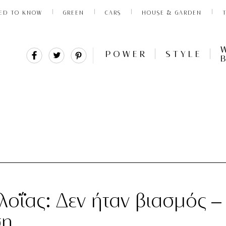
ED TO KNOW
GREEN
CARS
HOUSE & GARDEN
Share
Tweet
Pin
POWER
STYLE
It
λοΐας: Δεν ήταν βιασμός –
ση