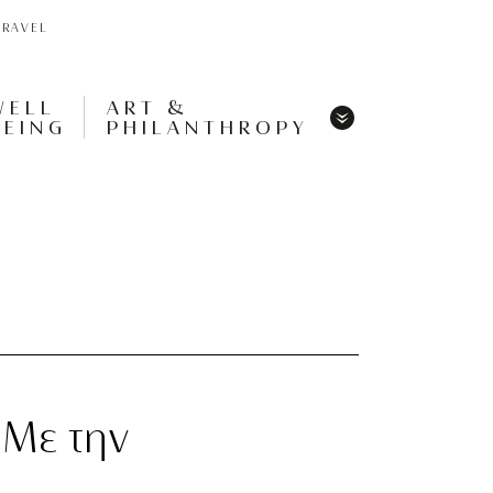
TRAVEL
WELL
ART &
BEING
PHILANTHROPY
Menu
Share
Tweet
Pin
It
Menu
 Με την