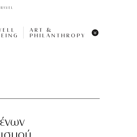
TRAVEL
WELL
ART &
BEING
PHILANTHROPY
Menu
Share
Tweet
Pin
It
Menu
μένων
σισμού