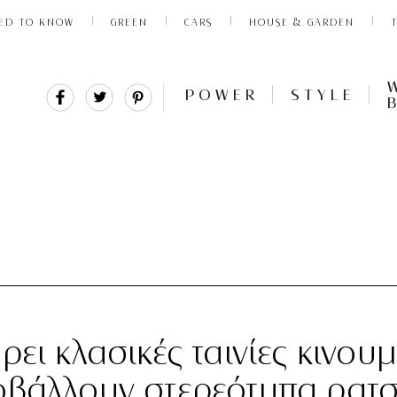
ED TO KNOW
GREEN
CARS
HOUSE & GARDEN
Share
Tweet
Pin
POWER
STYLE
It
ρει κλασικές ταινίες κινου
οβάλλουν στερεότυπα ρατ