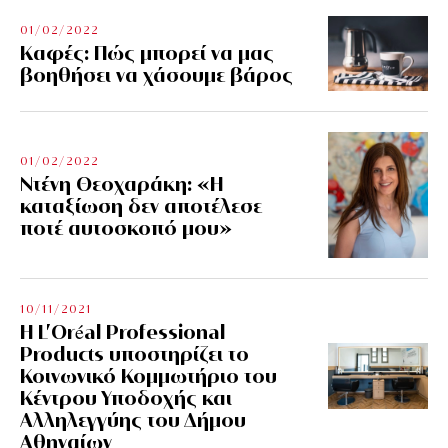
01/02/2022
Kαφές: Πώς μπορεί να μας
βοηθήσει να χάσουμε βάρος
01/02/2022
Ντένη Θεοχαράκη: «Η
καταξίωση δεν αποτέλεσε
ποτέ αυτοσκοπό μου»
10/11/2021
Η L’Οréal Professional
Products υποστηρίζει το
Κοινωνικό Κομμωτήριο του
Κέντρου Υποδοχής και
Αλληλεγγύης του Δήμου
Αθηναίων