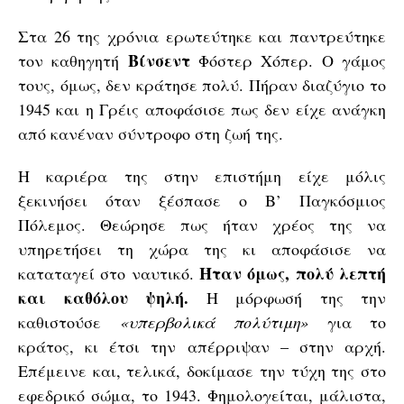
Στα 26 της χρόνια ερωτεύτηκε και παντρεύτηκε
Βίνσεντ
τον καθηγητή
Φόστερ Χόπερ. Ο γάμος
τους, όμως, δεν κράτησε πολύ. Πήραν διαζύγιο το
1945 και η Γρέις αποφάσισε πως δεν είχε ανάγκη
από κανέναν σύντροφο στη ζωή της.
Η καριέρα της στην επιστήμη είχε μόλις
ξεκινήσει όταν ξέσπασε ο Β’ Παγκόσμιος
Πόλεμος. Θεώρησε πως ήταν χρέος της να
υπηρετήσει τη χώρα της κι αποφάσισε να
Ήταν όμως, πολύ λεπτή
καταταγεί στο ναυτικό.
και καθόλου ψηλή.
Η μόρφωσή της την
καθιστούσε
«υπερβολικά πολύτιμη»
για το
κράτος, κι έτσι την απέρριψαν – στην αρχή.
Επέμεινε και, τελικά, δοκίμασε την τύχη της στο
εφεδρικό σώμα, το 1943. Φημολογείται, μάλιστα,