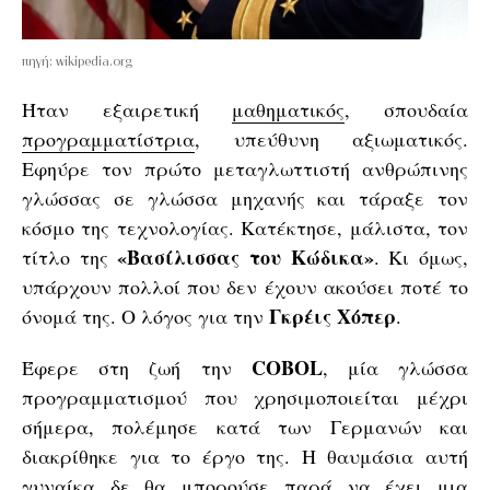
πηγή: wikipedia.org
Ήταν εξαιρετική
μαθηματικός
, σπουδαία
προγραμματίστρια
, υπεύθυνη αξιωματικός.
Εφηύρε τον πρώτο μεταγλωττιστή ανθρώπινης
γλώσσας σε γλώσσα μηχανής και τάραξε τον
κόσμο της τεχνολογίας. Κατέκτησε, μάλιστα, τον
«Βασίλισσας του Κώδικα»
τίτλο της
. Κι όμως,
υπάρχουν πολλοί που δεν έχουν ακούσει ποτέ το
Γκρέις
Χόπερ
όνομά της. Ο λόγος για την
.
COBOL
Έφερε στη ζωή την
, μία γλώσσα
προγραμματισμού που χρησιμοποιείται μέχρι
σήμερα, πολέμησε κατά των Γερμανών και
διακρίθηκε για το έργο της. Η θαυμάσια αυτή
γυναίκα δε θα μπορούσε παρά να έχει μια