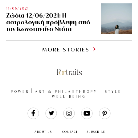
11/06/2021
Ζώδια 12/06/2021: Η
αστρολογική πρόβλεψη από
τον Κωνσταντίνο Ντότα
MORE STORIES
POWER
ART & PHILANTHROPY
STYLE
WELL BEING
Like
Follow
Follow
Follow
Follow
Us
Us
Us
Us
Us
ABOUT US
CONTACT
SUBSCRIBE