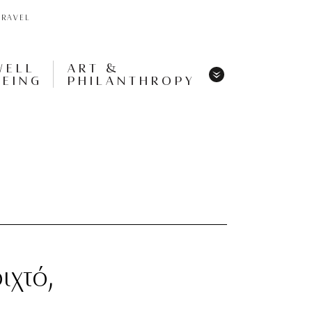
TRAVEL
WELL
ART &
BEING
PHILANTHROPY
Menu
Share
Tweet
Pin
It
Menu
ιχτό,