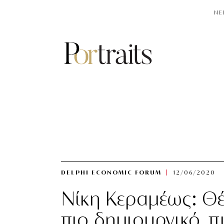
NE
DELPHI ECONOMIC FORUM
12/06/2020
Νίκη Κεραμέως: Θέλ
πιο δημιουργικό, π