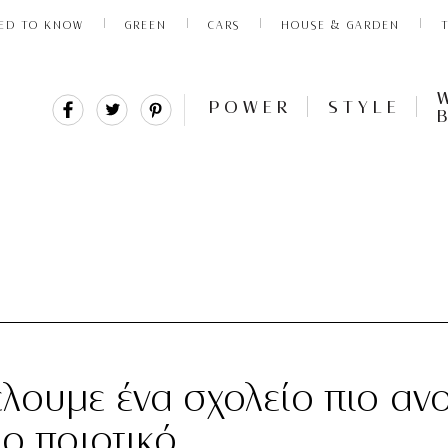
ED TO KNOW
GREEN
CARS
HOUSE & GARDEN
Share
Tweet
Pin
POWER
STYLE
It
ουμε ένα σχολείο πιο ανο
ιο ποιοτικό