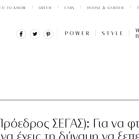
ED TO KNOW
GREEN
CARS
HOUSE & GARDEN
Share
Tweet
Pin
POWER
STYLE
It
ρόεδρος ΣΕΓΑΣ): Για να φ
ι να έχεις τη δύναμη να ξεπ