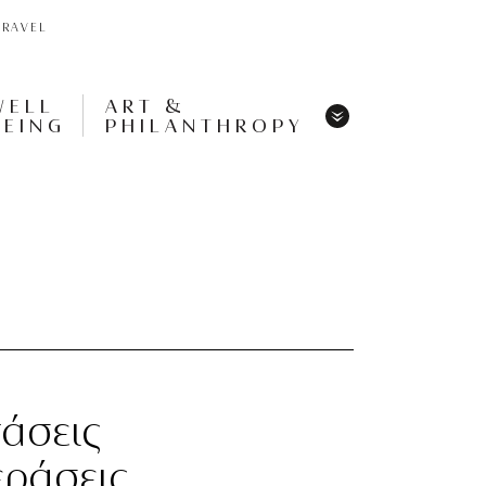
TRAVEL
WELL
ART &
BEING
PHILANTHROPY
Menu
Share
Tweet
Pin
It
Menu
τάσεις
εράσεις