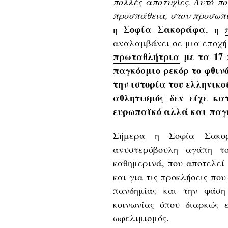
πολλές αποτυχίες. Αυτό πο
προσπάθεια, στον προσωπ
Σοφία Σακοράφα
η
, η
αναλαμβάνει σε μια εποχή
πρωταθλήτρια
με τα 17 
παγκόσμιο ρεκόρ το φθιν
την ιστορία του ελληνικο
αθλητισμός δεν είχε κα
ευρωπαϊκό αλλά και παγκ
Σήμερα η Σοφία Σακο
ανυστερόβουλη αγάπη τ
καθημερινά, που αποτελεί
και για τις προκλήσεις πο
πανδημίας και την φάση 
κοινωνίας όπου διαρκώς ε
ωφελιμισμός.