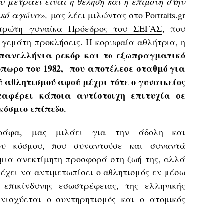
υ μετράει είναι η θέληση και η επιμονή στην
ικό αγώνα
»
,
μας λέει μιλώντας στο Portraits.gr
πρώτη γυναίκα Πρόεδρος του ΣΕΓΑΣ
, που
 γεμάτη προκλήσεις. Η κορυφαία αθλήτρια, η
πανελλήνια ρεκόρ και το εξωπραγματικό
όπωρο του 1982, που αποτέλεσε σταθμό για
ύ αθλητισμού αφού μέχρι τότε ο γυναικείος
ταφέρει κάποια αντίστοιχη επιτυχία σε
όσμιο επίπεδο.
ράφα, μας μιλάει για την άδολη και
ου κόσμου, που συναντούσε και συναντά
 μια ανεκτίμητη προσφορά στη ζωή της, αλλά
υ έχει να αντιμετωπίσει ο αθλητισμός εν μέσω
επικίνδυνης εσωστρέφειας, της ελληνικής
νισχύεται ο συντηρητισμός και ο ατομικός