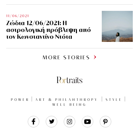
11/06/2021
Ζώδια 12/06/2021: Η
αστρολογική πρόβλεψη από
τον Κωνσταντίνο Ντότα
MORE STORIES
POWER
ART & PHILANTHROPY
STYLE
WELL BEING
Like
Follow
Follow
Follow
Follow
Us
Us
Us
Us
Us