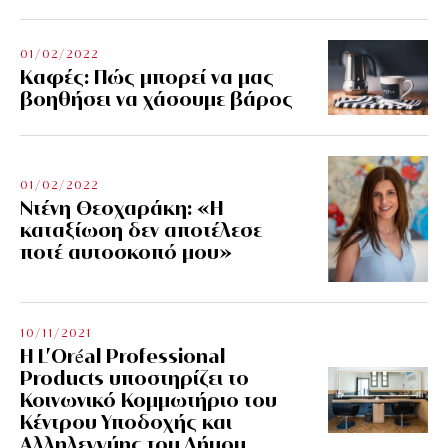
01/02/2022
Kαφές: Πώς μπορεί να μας
βοηθήσει να χάσουμε βάρος
01/02/2022
Ντένη Θεοχαράκη: «Η
καταξίωση δεν αποτέλεσε
ποτέ αυτοσκοπό μου»
10/11/2021
Η L’Οréal Professional
Products υποστηρίζει το
Κοινωνικό Κομμωτήριο του
Κέντρου Υποδοχής και
Αλληλεγγύης του Δήμου