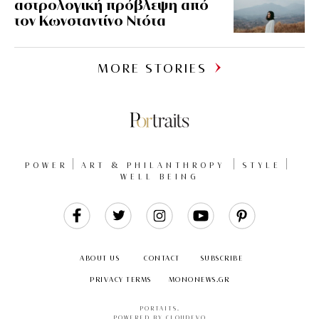
αστρολογική πρόβλεψη από
τον Κωνσταντίνο Ντότα
MORE STORIES
POWER
ART & PHILANTHROPY
STYLE
WELL BEING
Like
Follow
Follow
Follow
Follow
Us
Us
Us
Us
Us
ABOUT US
CONTACT
SUBSCRIBE
PRIVACY TERMS
MONONEWS.GR
PORTAITS
.
POWERED BY CLOUDEVO