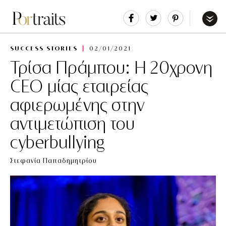
Share
Tweet
Pin
It
Menu
SUCCESS STORIES
02/01/2021
Τρίσα Πράμπου: Η 20χρονη
CEO μίας εταιρείας
αφιερωμένης στην
αντιμετώπιση του
cyberbullying
Στεφανία Παπαδημητρίου