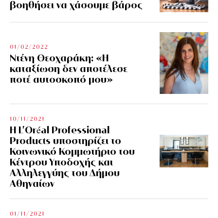
βοηθήσει να χάσουμε βάρος
01/02/2022
Ντένη Θεοχαράκη: «Η
καταξίωση δεν αποτέλεσε
ποτέ αυτοσκοπό μου»
10/11/2021
Η L’Οréal Professional
Products υποστηρίζει το
Κοινωνικό Κομμωτήριο του
Κέντρου Υποδοχής και
Αλληλεγγύης του Δήμου
Αθηναίων
01/11/2021