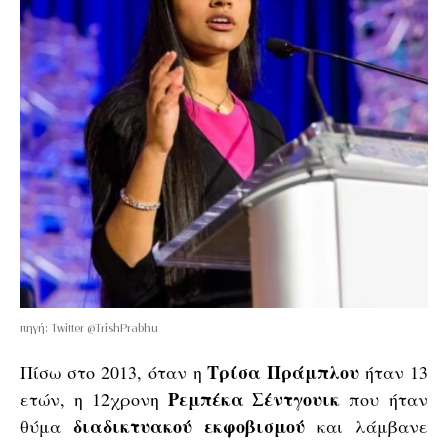
πηγή: Twitter @TrishPrabhu
Τρίσα Πράμπλου
Πίσω στο 2013, όταν η
ήταν 13
Ρεμπέκα Σέντγουικ
ετών, η 12χρονη
που ήταν
διαδικτυακού εκφοβισμού
θύμα
και λάμβανε