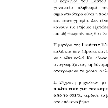
Ο
καρκίνος του μαστού
γυναικείο πληθυσμό το
σημαντικότερο είναι η πρό
και
μαστογραφία
. Δεν είν
κάνουν τις ετήσιες εξετάσε
επειδή θεωρούν πως θα είν
Γιούντιτ Τζ
Η μητέρα της
καλά και δεν έβρισκε κανέ
να νιώθει καλά. Και έδωσε 
αναγνωρίζοντας τη δύναμη
σταυρωμένα τα χέρια, αλλά
H 24χρονη μηχανικός με 
πρώτο τεστ για τον καρ
από το σπίτι
, κέρδισε το
στο επόμενο βήμα.