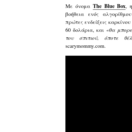
The Blue Box
Με όνομα
, 
βοήθεια ενός αλγορίθμο
πρώτες ενδείξεις καρκίνου 
60 δολάρια, και
«θα μπορε
του σπιτιού, όποτε θ
scarymommy.com.