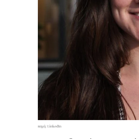
πηγή: LinkedIn