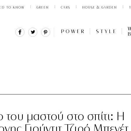
ED TO KNOW
GREEN
CARS
HOUSE & GARDEN
Share
Tweet
Pin
POWER
STYLE
It
ο του μαστού στο σπίτι: Η
νης Γιούντιτ Τζιρό Μπενέτ