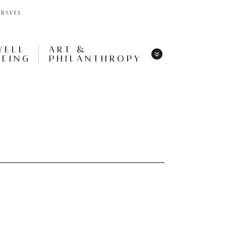
TRAVEL
WELL
ART &
BEING
PHILANTHROPY
Menu
Share
Tweet
Pin
It
Menu