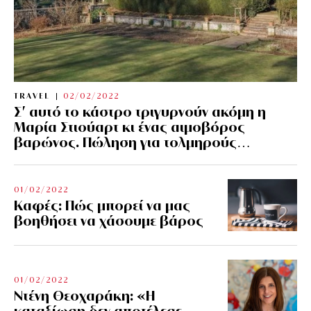
TRAVEL
02/02/2022
Σ’ αυτό το κάστρο τριγυρνούν ακόμη η
Μαρία Στιούαρτ κι ένας αιμοβόρος
βαρώνος. Πώληση για τολμηρούς…
01/02/2022
Kαφές: Πώς μπορεί να μας
βοηθήσει να χάσουμε βάρος
01/02/2022
Ντένη Θεοχαράκη: «Η
καταξίωση δεν αποτέλεσε