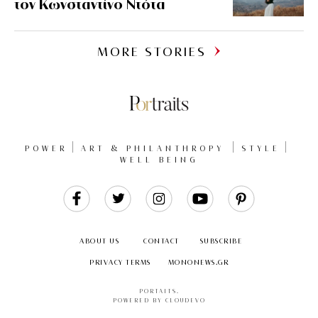
τον Κωνσταντίνο Ντότα
MORE STORIES
POWER
ART & PHILANTHROPY
STYLE
WELL BEING
Like
Follow
Follow
Follow
Follow
Us
Us
Us
Us
Us
ABOUT US
CONTACT
SUBSCRIBE
PRIVACY TERMS
MONONEWS.GR
PORTAITS
.
POWERED BY CLOUDEVO