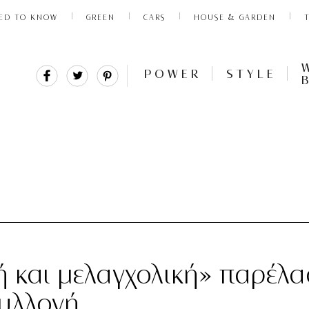
ED TO KNOW
GREEN
CARS
HOUSE & GARDEN
Share
Tweet
Pin
POWER
STYLE
It
ή και μελαγχολική» παρέλα
συλλογή