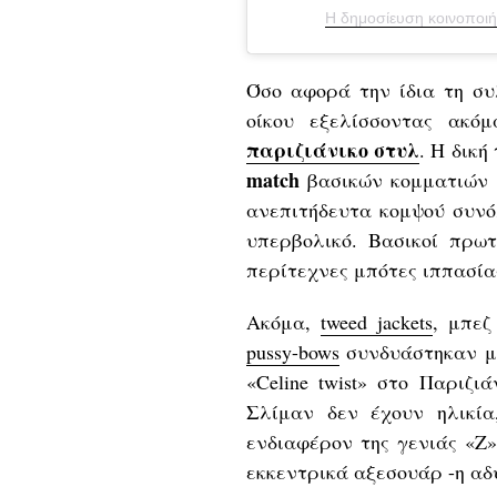
Η δημοσίευση κοινοποιή
Όσο αφορά την ίδια τη συ
οίκου εξελίσσοντας ακό
παριζιάνικο στυλ
. Η δική
match
βασικών κομματιών μ
ανεπιτήδευτα κομψού συνό
υπερβολικό. Βασικοί πρωτα
περίτεχνες μπότες ιππασίας,
Ακόμα,
tweed jackets
, μπεζ
pussy-bows
συνδυάστηκαν με
«Celine twist» στο Παριζιά
Σλίμαν δεν έχουν ηλικία
ενδιαφέρον της γενιάς «Z»
εκκεντρικά αξεσουάρ -η αδ