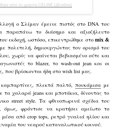
θηκε από το χρήστη CELINE (@celine)
λλογή ο Σλίμαν έμεινε πιστός στο DNA του
μα παραπάνω το διάσημο και αξιοζήλευτο
mix &
 του εκδοχή, ωστόσο, επικεντρώθηκε στο
ε πολυτελή, δημιουργώντας τον ορισμό του
λου, χωρίς να φαίνεται βεβιασμένο ούτε και
γωνιστές το blazer, το wash-out jean και οι
 που βρίσκονται ήδη στο wish list μας.
 καμπαρτίνες, πλεκτά παλτό,
πουκάμισα
με
 τα χαλαρά jeans και μποτάκια, δίνοντας το
νικο street style. Τα φθινοπωρινά σχέδια του
, όμως, φρόντισε να κρατήσει αμείωτο το
 μέσα από crop tops, ρετρό γυαλιά ηλίου και
υναμία του νεαρού καταναλωτικού κοινού.