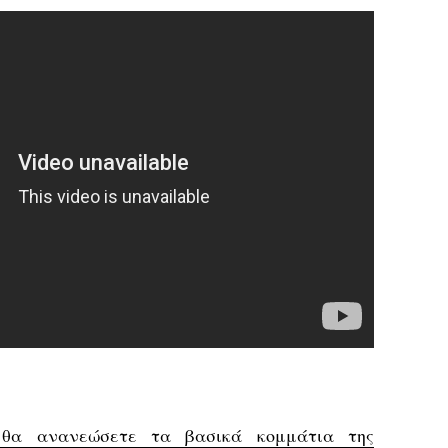
σι θα ανανεώσετε τα βασικά κομμάτια της