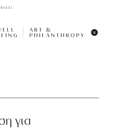
TRAVEL
WELL
ART &
BEING
PHILANTHROPY
Menu
Share
Tweet
Pin
It
Menu
ση για