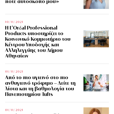
ποτέ αυτοσκοπό μου»
10/11/2021
Η L’Οréal Professional
Products υποστηρίζει το
Κοινωνικό Κομμωτήριο του
Κέντρου Υποδοχής και
Αλληλεγγύης του Δήμου
Αθηναίων
01/11/2021
Από το πιο υγιεινό στο πιο
ανθυγιεινό τρόφιμο – Δείτε τη
λίστα και τη βαθμολογία του
Πανεπιστημίου Tufts
01/11/2021