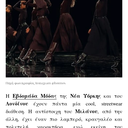
Πηγή φωτογραφίας Instagram @hermes
Εβδομάδα Μόδας
Νέα Υόρκης
Η
της
και του
Λονδίνου
έχουν πάντα μία cool, streetwear
Μιλάνου
διάθεση. Η αντίστοιχη του
, από την
άλλη, έχει έναν πιο λαμπερό, κραυγαλέο και
πολυτελή χαρακτήρα, ενώ εκείνη του