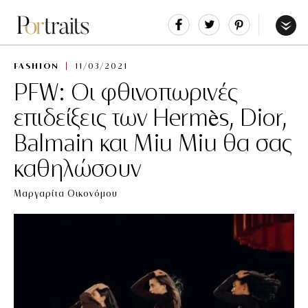
Share
Tweet
Pin
It
Menu
FASHION
11/03/2021
PFW: Οι φθινοπωρινές
επιδείξεις των Hermès, Dior,
Balmain και Miu Miu θα σας
καθηλώσουν
Μαργαρίτα Οικονόμου