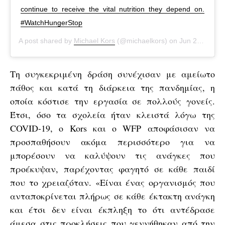
continue to receive the vital nutrition they depend on.
#WatchHungerStop
A post shared by
Michael Kors
(@michaelkors) on
Jun 24, 2020 at 10:34am PDT
Τη συγκεκριμένη δράση συνέχισαν με αμείωτο
πάθος και κατά τη διάρκεια της πανδημίας, η
οποία κόστισε την εργασία σε πολλούς γονείς.
Έτσι, όσο τα σχολεία ήταν κλειστά λόγω της
COVID-19, ο Kors και ο WFP αποφάσισαν να
προσπαθήσουν ακόμα περισσότερο για να
μπορέσουν να καλύψουν τις ανάγκες που
προέκυψαν, παρέχοντας φαγητό σε κάθε παιδί
που το χρειαζόταν. «Είναι ένας οργανισμός που
ανταποκρίνεται πλήρως σε κάθε έκτακτη ανάγκη
και έτσι δεν είναι έκπληξη το ότι αντέδρασε
άμεσα στις προκλήσεις που γεννήθηκαν από την