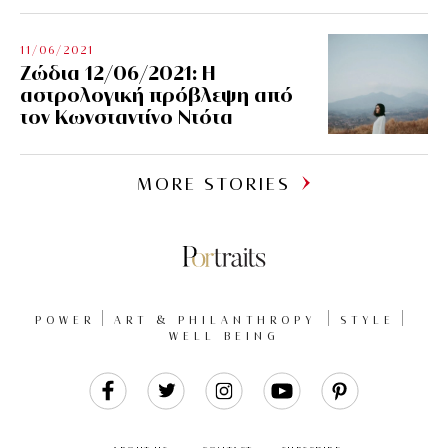
11/06/2021
Ζώδια 12/06/2021: Η
αστρολογική πρόβλεψη από
τον Κωνσταντίνο Ντότα
MORE STORIES
POWER
ART & PHILANTHROPY
STYLE
WELL BEING
Like
Follow
Follow
Follow
Follow
Us
Us
Us
Us
Us