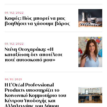
01/02/2022
Kαφές: Πώς μπορεί να μας
βοηθήσει να χάσουμε βάρος
01/02/2022
Ντένη Θεοχαράκη: «Η
καταξίωση δεν αποτέλεσε
ποτέ αυτοσκοπό μου»
10/11/2021
Η L’Οréal Professional
Products υποστηρίζει το
Κοινωνικό Κομμωτήριο του
Κέντρου Υποδοχής και
Αλληλεγγύης του Δήμου