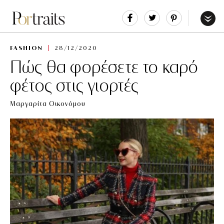
Share
Tweet
Pin
It
Menu
FASHION
28/12/2020
Πώς θα φορέσετε το καρό
φέτος στις γιορτές
Μαργαρίτα Οικονόμου