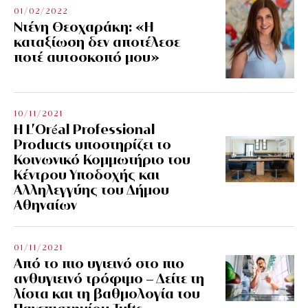
01/02/2022
Ντένη Θεοχαράκη: «Η
καταξίωση δεν αποτέλεσε
ποτέ αυτοσκοπό μου»
10/11/2021
Η L’Οréal Professional
Products υποστηρίζει το
Κοινωνικό Κομμωτήριο του
Κέντρου Υποδοχής και
Αλληλεγγύης του Δήμου
Αθηναίων
01/11/2021
Από το πιο υγιεινό στο πιο
ανθυγιεινό τρόφιμο – Δείτε τη
λίστα και τη βαθμολογία του