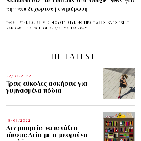
Ακολουθήστε το Portraits στο
Google News
για
την πιο ξεχωριστή ενημέρωση
TAGS:
ATHLEISURE
MIDI ΦΟΥΣΤΑ
STYLING TIPS
TWEED
ΚΑΡΟ PRINT
ΚΑΡΟ ΜΟΤΙΒΟ
ΦΘΙΝΟΠΩΡΟ/ΧΕΙΜΩΝΑΣ 20-21
THE LATEST
22/03/2022
Τρεις εύκολες ασκήσεις για
γυμνασμένα πόδια
18/03/2022
Δεν μπορείτε να πετάξετε
τίποτα; Δείτε με τι μπορεί να