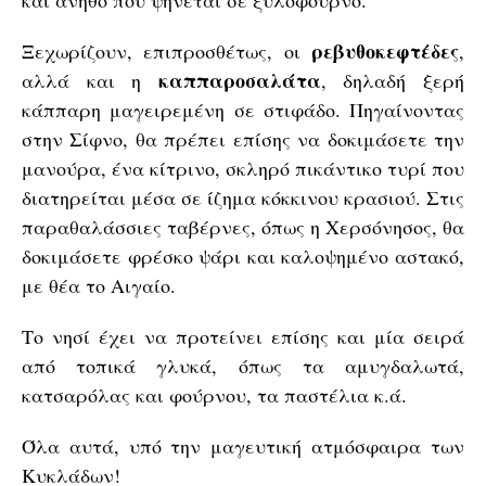
και άνηθο που ψήνεται σε ξυλόφουρνο.
ρεβυθοκεφτέδες
Ξεχωρίζουν, επιπροσθέτως, οι
,
καππαροσαλάτα
αλλά και η
, δηλαδή ξερή
κάππαρη μαγειρεμένη σε στιφάδο. Πηγαίνοντας
στην Σίφνο, θα πρέπει επίσης να δοκιμάσετε την
μανούρα, ένα κίτρινο, σκληρό πικάντικο τυρί που
διατηρείται μέσα σε ίζημα κόκκινου κρασιού. Στις
παραθαλάσσιες ταβέρνες, όπως η Χερσόνησος, θα
δοκιμάσετε φρέσκο ψάρι και καλοψημένο αστακό,
με θέα το Αιγαίο.
Το νησί έχει να προτείνει επίσης και μία σειρά
από τοπικά γλυκά, όπως τα αμυγδαλωτά,
κατσαρόλας και φούρνου, τα παστέλια κ.ά.
Όλα αυτά, υπό την μαγευτική ατμόσφαιρα των
Κυκλάδων!