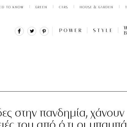
ED TO KNOW
GREEN
CARS
HOUSE & GARDEN
Share
Tweet
Pin
POWER
STYLE
It
δες στην πανδημία, χάνουν
ειές του από ό,τι οι μπαμπ