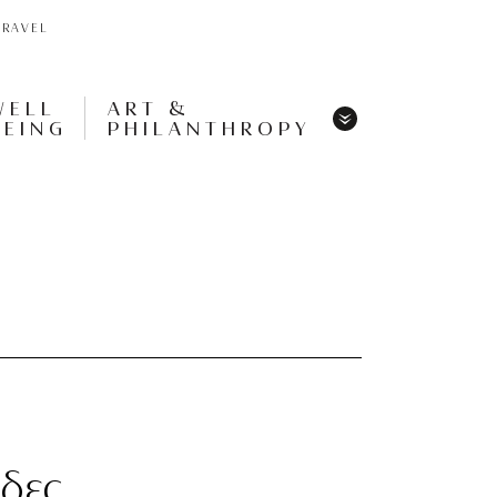
TRAVEL
WELL
ART &
BEING
PHILANTHROPY
Menu
Share
Tweet
Pin
It
Menu
άδες