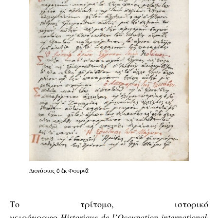
Διονύσιος ὁ ἐκ Φουρνᾶ
Το τρίτομο, ιστορικό
χειρόγραφο
Historique
de
l
’
Occupation
internationale
d