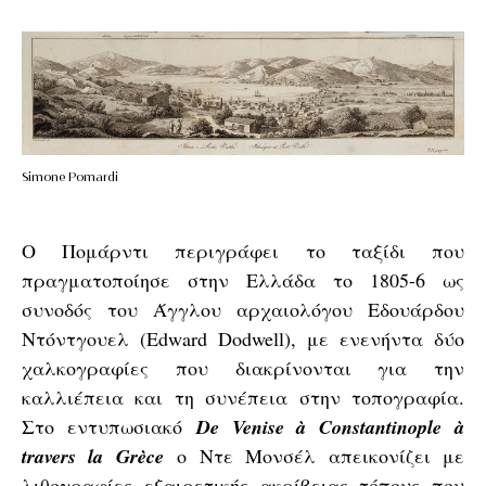
Simone Pomardi
Ο Πομάρντι περιγράφει το ταξίδι που
πραγματοποίησε στην Ελλάδα το 1805-6 ως
συνοδός του Άγγλου αρχαιολόγου Εδουάρδου
Ντόντγουελ (Edward Dodwell), με ενενήντα δύο
χαλκογραφίες που διακρίνονται για την
καλλιέπεια και τη συνέπεια στην τοπογραφία.
Στο εντυπωσιακό
De Venise à Constantinople à
travers la Grèce
ο Ντε Μονσέλ απεικονίζει με
λιθογραφίες εξαιρετικής ακρίβειας τόπους που