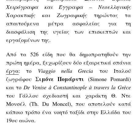
Χειρόγραφα και Έγγραφα – Νεοελληνικής
Χαρακτικής και Ζωγραφικής
τηρώντας τα
απαιτούμενα μέτρα ασφαλείας για τη
διασφάλιση της υγείας των επισκεπτών και
εργαζομένων της.
Από τα 526 είδη που θα δημοπρατηθούν την
πρώτη ημέρα, ξεχωρίζουν δύο εξαιρετικά σπάνια
έργα
: το
Viaggio nella Grecia
του Ιταλού
Σιμόνε Πομάρντι
ζωγράφου
(Simone Pomardi)
και το
De
Venise
à
Constantinople
à
travers
la
Gr
è
ce
του Γάλλου σχεδιαστή και χαράκτη Θ. Ντε
Μονσέλ (Th. Du Moncel), που αποτελούν κατά
κάποιο τρόπο ένα νοητό ταξίδι στην Ελλάδα του
19ου αιώνα.