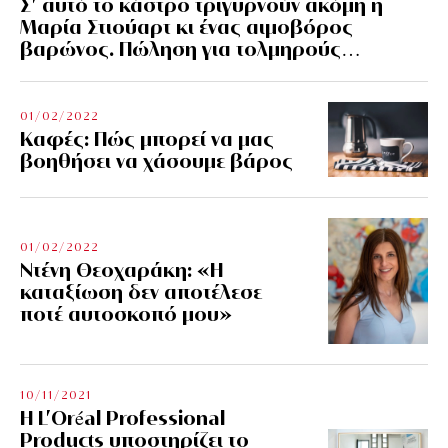
Σ’ αυτό το κάστρο τριγυρνούν ακόμη η
Μαρία Στιούαρτ κι ένας αιμοβόρος
βαρώνος. Πώληση για τολμηρούς…
01/02/2022
Kαφές: Πώς μπορεί να μας
βοηθήσει να χάσουμε βάρος
01/02/2022
Ντένη Θεοχαράκη: «Η
καταξίωση δεν αποτέλεσε
ποτέ αυτοσκοπό μου»
10/11/2021
Η L’Οréal Professional
Products υποστηρίζει το