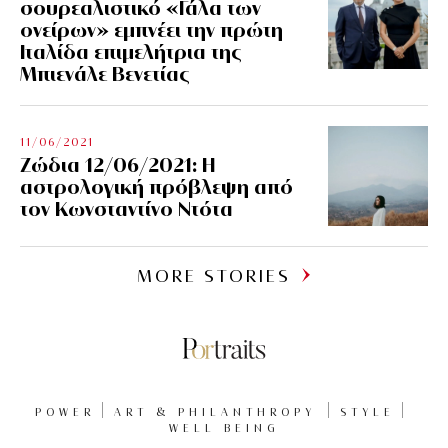
σουρεαλιστικό «Γάλα των
ονείρων» εμπνέει την πρώτη
Ιταλίδα επιμελήτρια της
Μπιενάλε Βενετίας
11/06/2021
Ζώδια 12/06/2021: Η
αστρολογική πρόβλεψη από
τον Κωνσταντίνο Ντότα
MORE STORIES
POWER
ART & PHILANTHROPY
STYLE
WELL BEING