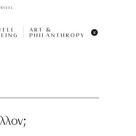
TRAVEL
WELL
ART &
BEING
PHILANTHROPY
Menu
Share
Tweet
Pin
It
Menu
λλον;