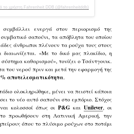
ό το χρήστη Fahrenheit DDB (@fahrenheitddb)
 συμβάλλει ενεργά στον περιορισμό της
 συμβατικό σαπούνι, τα απόβλητα του οποίου
ιάδες άνθρωποι πλένουν τα ρούχα τους στους
 διαιωνίζεται. «Με το δικό μας πλακίδιο, η
σύστημα καθαρισμού», τονίζει ο Τσάντγουικ.
α του νερού πριν και μετά την εφαρμογή της
5% αποτελεσματικότητα
.
τάδιο ολοκληρώθηκε, μένει να πειστεί κάποια
σει το νέο αυτό σαπούνι στο εμπόριο. Στόχος
P&G
Unilever
ναι κολοσσοί όπως οι
και
, οι
το προωθήσουν στη Λατινική Αμερική, την
 ηπείρους όπου το πλύσιμο ρούχων στο ποτάμι