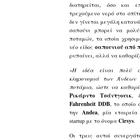
διατηρείται, όσο και 
τρεχούμενο νερό στο σπίτι
δεν γίνεται μεγάλη κατα
σαπούνι μπορεί να μολύ
ποταμών, τα οποία χρησιμ
σαπουνιού από 
νέο είδος
ρυπαίνει, αλλά να καθαρίζε
«Η ιδέα είναι πολύ απ
κληρονομιά των Άνδεων
ποτάμια, ώστε να καθαρί
Ρικάρντο
Τσάντγουικ
, 
Fahrenheit
DDB
, το οποίο 
Andea
την
, μία εταιρεία
Cirsys
startup με το όνομα
.
Οι τρεις αυτοί συνεργά