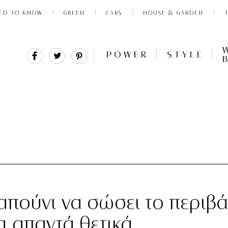
ED TO KNOW
GREEN
CARS
HOUSE & GARDEN
Share
Tweet
Pin
POWER
STYLE
It
πούνι να σώσει το περιβά
α απαντά θετικά