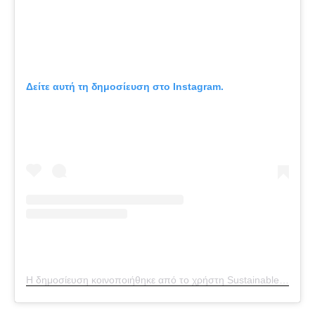
Δείτε αυτή τη δημοσίευση στο Instagram.
Η δημοσίευση κοινοποιήθηκε από το χρήστη Sustainable Fashion Forum (@thesustainablefashionforum)