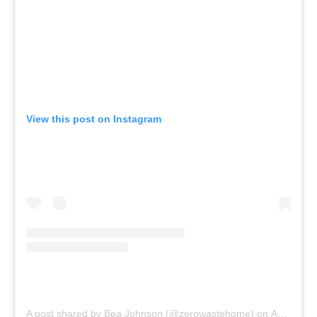
View this post on Instagram
A post shared by Bea Johnson (@zerowastehome)
on
Apr 13, 2020 at 3:00pm PDT