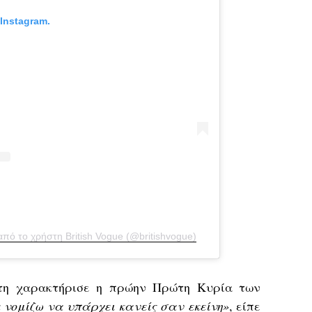
Instagram.
πό το χρήστη British Vogue (@britishvogue)
 τη χαρακτήρισε η πρώην Πρώτη Κυρία των
 νομίζω να υπάρχει κανείς σαν εκείνη»
, είπε