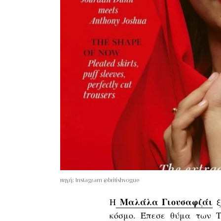
πηγή: Instagram @britishvogue
Μαλάλα Γιουσαφζάι
Η
ξ
κόσμο. Έπεσε θύμα των Τ