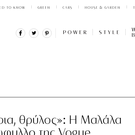
ED TO KNOW
GREEN
CARS
HOUSE & GARDEN
Share
Tweet
Pin
POWER
STYLE
It
τρια, θρύλος»: H Mαλάλα
ώφυλλο της Vogue