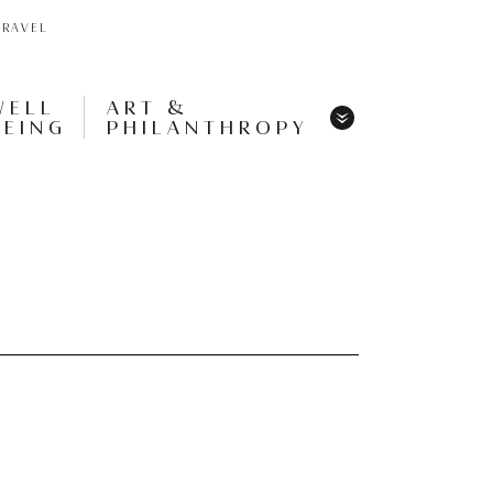
TRAVEL
WELL
ART &
BEING
PHILANTHROPY
Menu
Share
Tweet
Pin
It
Menu