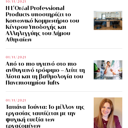
10/11/2021
Η L’Οréal Professional
Products υποστηρίζει το
Κοινωνικό Κομμωτήριο του
Κέντρου Υποδοχής και
Αλληλεγγύης του Δήμου
Αθηναίων
01/11/2021
Από το πιο υγιεινό στο πιο
ανθυγιεινό τρόφιμο – Δείτε τη
λίστα και τη βαθμολογία του
Πανεπιστημίου Tufts
01/11/2021
Τατιάνα Τούντα: Το μέλλον της
εργασίας ταυτίζεται με την
ψυχική ευεξία των
εργαζομένων