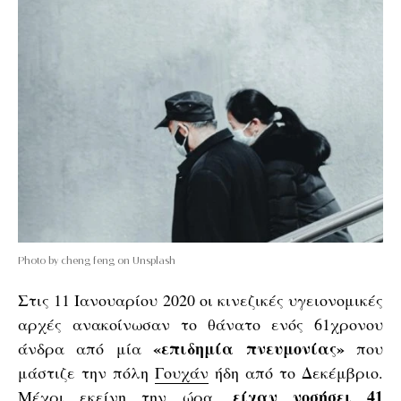
Photo by cheng feng on Unsplash
Στις 11 Ιανουαρίου 2020 οι κινεζικές υγειονομικές
αρχές ανακοίνωσαν το θάνατο ενός 61χρονου
«επιδημία πνευμονίας»
άνδρα από μία
που
μάστιζε την πόλη
Γουχάν
ήδη από το Δεκέμβριο.
είχαν νοσήσει 41
Μέχρι εκείνη την ώρα,