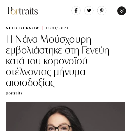
Share
Tweet
Pin
It
Menu
NEED TO KNOW
13/01/2021
Η Νάνα Μούσχουρη
εμβολιάστηκε στη Γενεύη
κατά του κορονοϊού
στέλνοντας μήνυμα
αισιοδοξίας
portraits