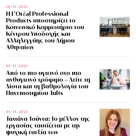
10/11/2021
Η L’Οréal Professional
Products υποστηρίζει το
Κοινωνικό Κομμωτήριο του
Κέντρου Υποδοχής και
Αλληλεγγύης του Δήμου
Αθηναίων
01/11/2021
Από το πιο υγιεινό στο πιο
ανθυγιεινό τρόφιμο – Δείτε τη
λίστα και τη βαθμολογία του
Πανεπιστημίου Tufts
01/11/2021
Τατιάνα Τούντα: Το μέλλον της
εργασίας ταυτίζεται με την
ψυχική ευεξία των