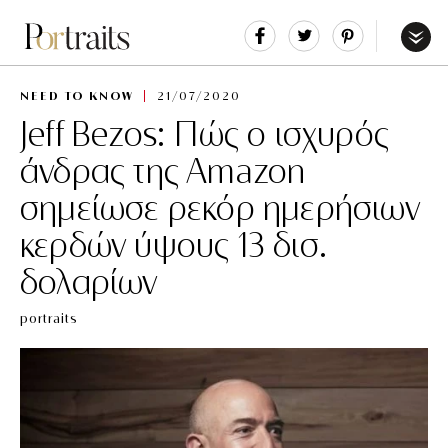
Share
Tweet
Pin
It
Menu
NEED TO KNOW
21/07/2020
Jeff Bezos: Πώς ο ισχυρός
άνδρας της Αmazon
σημείωσε ρεκόρ ημερήσιων
κερδών ύψους 13 δισ.
δολαρίων
portraits