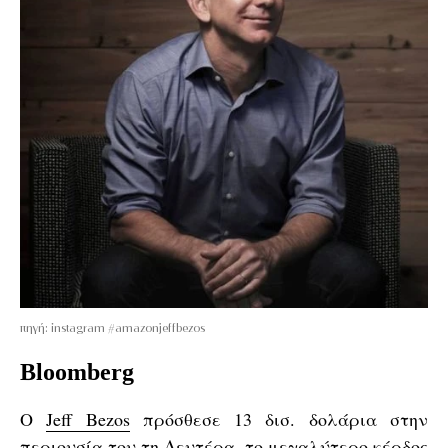
πηγή: instagram #amazonjeffbezos
Bloomberg
Ο
Jeff Bezos
πρόσθεσε 13 δισ. δολάρια στην
περιουσία
του τη Δευτέρα, το μεγαλύτερο κέρδος