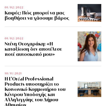
01/02/2022
Kαφές: Πώς μπορεί να μας
βοηθήσει να χάσουμε βάρος
01/02/2022
Ντένη Θεοχαράκη: «Η
καταξίωση δεν αποτέλεσε
ποτέ αυτοσκοπό μου»
10/11/2021
Η L’Οréal Professional
Products υποστηρίζει το
Κοινωνικό Κομμωτήριο του
Κέντρου Υποδοχής και
Αλληλεγγύης του Δήμου
Αθηναίων