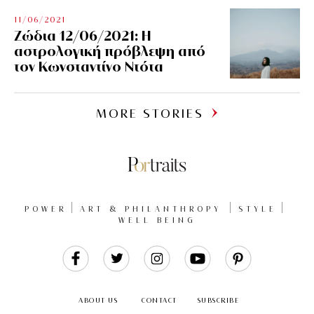
11/06/2021
Ζώδια 12/06/2021: Η
αστρολογική πρόβλεψη από
τον Κωνσταντίνο Ντότα
MORE STORIES
POWER
ART & PHILANTHROPY
STYLE
WELL BEING
Like
Follow
Follow
Follow
Follow
Us
Us
Us
Us
Us
ABOUT US
CONTACT
SUBSCRIBE