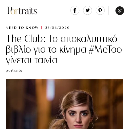
Share
Tweet
Pin
It
Menu
NEED TO KNOW
23/06/2020
The Club: To αποκαλυπτικό
βιβλίο για το κίνημα #MeToo
γίνεται ταινία
portraits