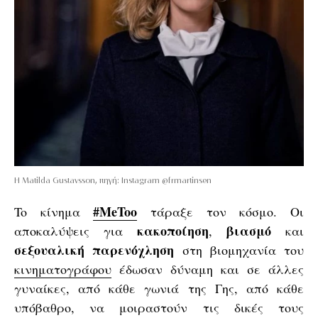
H Matilda Gustavsson, πηγή: Instagram @frmartinsen
#MeToo
To κίνημα
τάραξε τον κόσμο. Οι
κακοποίηση
βιασμό
αποκαλύψεις για
,
και
σεξουαλική
παρενόχληση
στη βιομηχανία του
κινηματογράφου
έδωσαν δύναμη και σε άλλες
γυναίκες, από κάθε γωνιά της Γης, από κάθε
υπόβαθρο, να μοιραστούν τις δικές τους