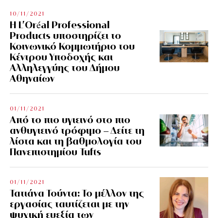
10/11/2021
Η L’Οréal Professional
Products υποστηρίζει το
Κοινωνικό Κομμωτήριο του
Κέντρου Υποδοχής και
Αλληλεγγύης του Δήμου
Αθηναίων
01/11/2021
Από το πιο υγιεινό στο πιο
ανθυγιεινό τρόφιμο – Δείτε τη
λίστα και τη βαθμολογία του
Πανεπιστημίου Tufts
01/11/2021
Τατιάνα Τούντα: Το μέλλον της
εργασίας ταυτίζεται με την
ψυχική ευεξία των