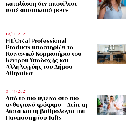
καταξίωση δεν αποτέλεσε
ποτέ αυτοσκοπό μου»
10/11/2021
Η L’Οréal Professional
Products υποστηρίζει το
Κοινωνικό Κομμωτήριο του
Κέντρου Υποδοχής και
Αλληλεγγύης του Δήμου
Αθηναίων
01/11/2021
Από το πιο υγιεινό στο πιο
ανθυγιεινό τρόφιμο – Δείτε τη
λίστα και τη βαθμολογία του
Πανεπιστημίου Tufts