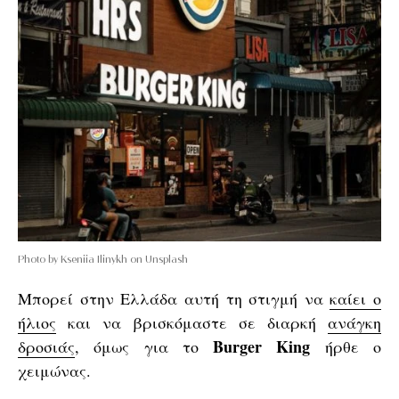
Photo by Kseniia Ilinykh on Unsplash
Μπορεί στην Ελλάδα αυτή τη στιγμή να
καίει ο
ήλιος
και να βρισκόμαστε σε διαρκή
ανάγκη
Burger King
δροσιάς
, όμως για το
ήρθε ο
χειμώνας.