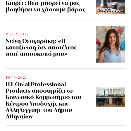
Kαφές: Πώς μπορεί να μας
βοηθήσει να χάσουμε βάρος
01/02/2022
Ντένη Θεοχαράκη: «Η
καταξίωση δεν αποτέλεσε
ποτέ αυτοσκοπό μου»
10/11/2021
Η L’Οréal Professional
Products υποστηρίζει το
Κοινωνικό Κομμωτήριο του
Κέντρου Υποδοχής και
Αλληλεγγύης του Δήμου
Αθηναίων