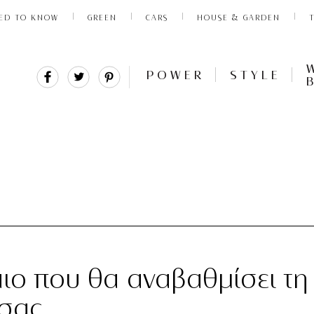
ED TO KNOW
GREEN
CARS
HOUSE & GARDEN
Share
Tweet
Pin
POWER
STYLE
It
αιο που θα αναβαθμίσει τη
 σας