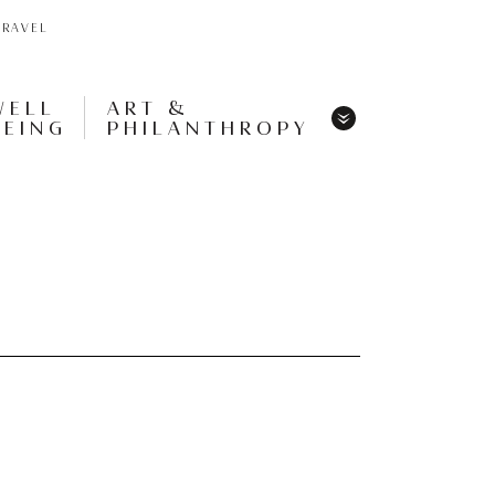
TRAVEL
WELL
ART &
BEING
PHILANTHROPY
Menu
Share
Tweet
Pin
It
Menu