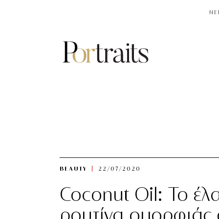
NE
BEAUTY
22/07/2020
Coconut Oil: Το έλ
ρουτίνα ομορφιάς