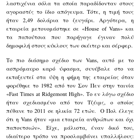
λαστιχένια σόλα τα οποία παραδίδονταν στους
αγοραστές το ίδιο απόγευμα. Τότε, η τιμή τους
ήταν 2,49 δολάρια το ζευγάρι. Αργότερα, η
εταιρεία μετονομάστηκε σε «Ηouse of Vans» και
τα παπούτσια που παρήγαγε έγιναν πολύ
δημοφιλή στους κύκλους των σκέιτερ και σέρφερ.
Το πιο διάσημο σχέδιο των Vans, αυτό με το
ασπρόμαυρο καρό ύφασμα, συνέβαλε στο να
εκτοξευτεί στα ύψη η φήμη της εταιρείας όταν
φορέθηκε το 1982 από τον Σον Πεν στην ταινία
«Fast Times at Ridgemont High». Το εν λόγω σχέδιο
ήταν σχεδιασμένο από τον Τζέιμς, ο οποίος
πέθανε το 2011 σε ηλικία 72 ετών. Ο Πολ έλεγε
ότι η Vans ήταν «μια εταιρεία ανθρώπων και όχι
παπουτσιών». Είχε, μάλιστα, έναν δικό του,
ιδιαίτερο τρόπο να προσλαμβάνει υπαλλήλους: