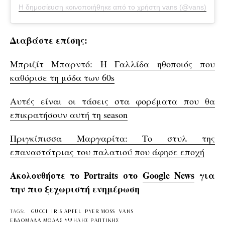
Η δημοσίευση κοινοποιήθηκε από το χρήστη vans (@vans)
Διαβάστε επίσης:
Μπριζίτ Μπαρντό: Η Γαλλίδα ηθοποιός που
καθόρισε τη μόδα των 60s
Αυτές είναι οι τάσεις στα φορέματα που θα
επικρατήσουν αυτή τη season
Πριγκίπισσα Μαργαρίτα: Το στυλ της
επαναστάτριας του παλατιού που άφησε εποχή
Ακολουθήστε το Portraits στο
Google News
για
την πιο ξεχωριστή ενημέρωση
TAGS:
GUCCI
IRIS APFEL
PYER MOSS
VANS
ΕΒΔΟΜΑΔΑ ΜΟΔΑΣ ΥΨΗΛΗΣ ΡΑΠΤΙΚΗΣ