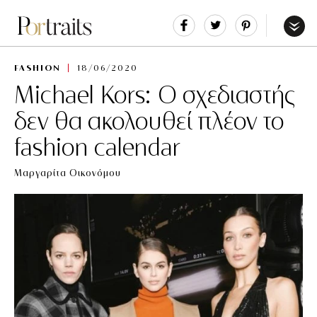
Share
Tweet
Pin
It
Menu
FASHION
18/06/2020
Michael Kors: Ο σχεδιαστής
δεν θα ακολουθεί πλέον το
fashion calendar
Μαργαρίτα Οικονόμου