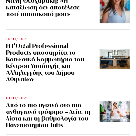
Ντένη Θεοχαράκη: «Η
καταξίωση δεν αποτέλεσε
ποτέ αυτοσκοπό μου»
10/11/2021
Η L’Οréal Professional
Products υποστηρίζει το
Κοινωνικό Κομμωτήριο του
Κέντρου Υποδοχής και
Αλληλεγγύης του Δήμου
Αθηναίων
01/11/2021
Από το πιο υγιεινό στο πιο
ανθυγιεινό τρόφιμο – Δείτε τη
λίστα και τη βαθμολογία του
Πανεπιστημίου Tufts