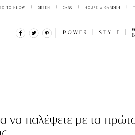
ED TO KNOW
GREEN
CARS
HOUSE & GARDEN
Share
Tweet
Pin
POWER
STYLE
It
ια να παλέψετε με τα πρώτ
ης