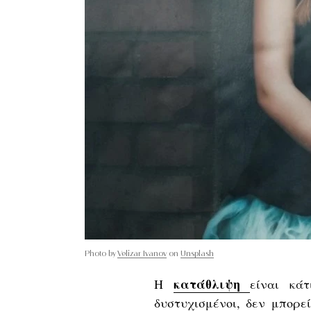
Photo by
Velizar Ivanov
on
Unsplash
κατάθλιψη
Η
είναι κά
δυστυχισμένοι, δεν μπορε