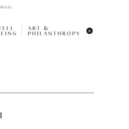
TRAVEL
WELL
ART &
BEING
PHILANTHROPY
Menu
Share
Tweet
Pin
It
Menu
α