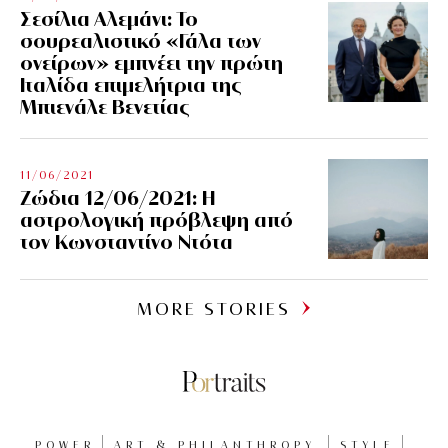
Σεσίλια Αλεμάνι: Το
σουρεαλιστικό «Γάλα των
ονείρων» εμπνέει την πρώτη
Ιταλίδα επιμελήτρια της
Μπιενάλε Βενετίας
11/06/2021
Ζώδια 12/06/2021: Η
αστρολογική πρόβλεψη από
τον Κωνσταντίνο Ντότα
MORE STORIES
POWER
ART & PHILANTHROPY
STYLE