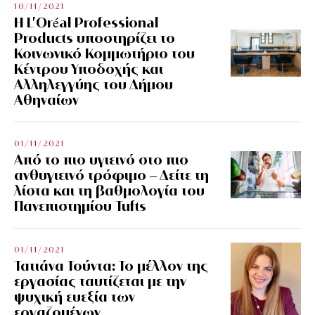
10/11/2021
Η L’Οréal Professional
Products υποστηρίζει το
Κοινωνικό Κομμωτήριο του
Κέντρου Υποδοχής και
Αλληλεγγύης του Δήμου
Αθηναίων
01/11/2021
Από το πιο υγιεινό στο πιο
ανθυγιεινό τρόφιμο – Δείτε τη
λίστα και τη βαθμολογία του
Πανεπιστημίου Tufts
01/11/2021
Τατιάνα Τούντα: Το μέλλον της
εργασίας ταυτίζεται με την
ψυχική ευεξία των
εργαζομένων