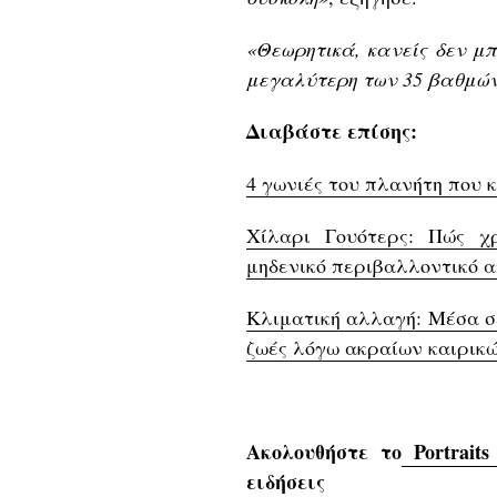
«Θεωρητικά, κανείς δεν μ
μεγαλύτερη των 35 βαθμών 
Διαβάστε επίσης:
4 γωνιές του πλανήτη που 
Χίλαρι Γουότερς: Πώς χ
μηδενικό περιβαλλοντικό 
Κλιματική αλλαγή: Μέσα σε
ζωές λόγω ακραίων καιρικ
Ακολουθήστε το
Portraits
ειδήσεις