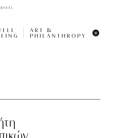
TRAVEL
WELL
ART &
BEING
PHILANTHROPY
Menu
Share
Tweet
Pin
It
Menu
ήτη
οπικών