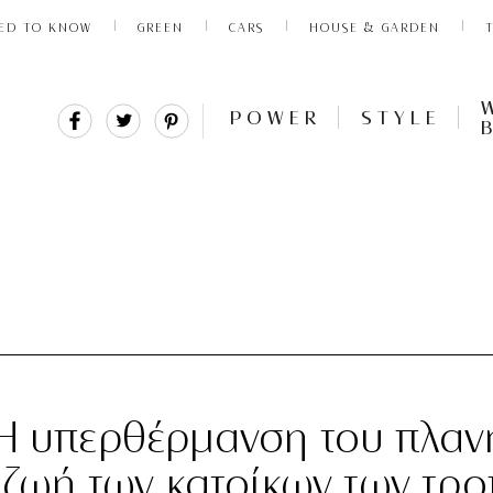
ED TO KNOW
GREEN
CARS
HOUSE & GARDEN
Share
Tweet
Pin
POWER
STYLE
It
 Η υπερθέρμανση του πλαν
η ζωή των κατοίκων των τρ