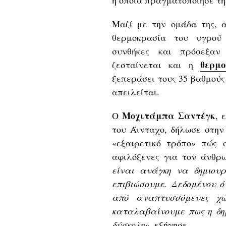
η οποία πραγματοποίησε τη
Μαζί με την ομάδα της, α
θερμοκρασία του υγρού
συνθήκες και πρόσεξαν
θερμ
ζεσταίνεται και η
ξεπεράσει τους 35 βαθμούς
απειλείται.
Μοχιτάμπα
Σαντέγκ
Ο
, 
του Άινταχο, δήλωσε στην
«εξαιρετικό τρόπο» πώς ο
αφιλόξενες για τον άνθρ
είναι ανάγκη να δημιου
επιβιώσουμε. Δεδομένου ό
από αναπτυσσόμενες χώρ
καταλαβαίνουμε πως η δημ
δύσκολη»
, εξήγησε.