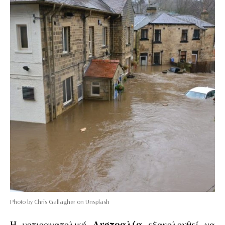
Photo by Chris Gallagher on Unsplash
Αυστραλία
Η νοτιοανατολική
εξακολουθεί να