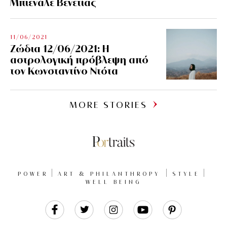
Μπιενάλε Βενετίας
11/06/2021
Ζώδια 12/06/2021: Η
αστρολογική πρόβλεψη από
τον Κωνσταντίνο Ντότα
MORE STORIES
POWER
ART & PHILANTHROPY
STYLE
WELL BEING
Like
Follow
Follow
Follow
Follow