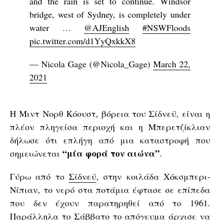
and the rain is set to continue. Windsor
bridge, west of Sydney, is completely under
water …
@AJEnglish
#NSWFloods
pic.twitter.com/d1YyQxkkX8
— Nicola Gage (@Nicola_Gage)
March 22,
2021
Η Μιντ Νορθ Κόουστ, βόρεια του Σίδνεϋ, είναι η
πλέον πληγείσα περιοχή και η Μπερετζίκλιαν
δήλωσε ότι επλήγη από μια καταστροφή που
“μία φορά τον αιώνα”
σημειώνεται
.
Γύρω από το
Σίδνεϋ
, στην κοιλάδα Χόκσμπερι-
Νίπιαν, το νερό στα ποτάμια έφτασε σε επίπεδα
που δεν έχουν παρατηρηθεί από το 1961.
Παράλληλα το Σάββατο το απόγευμα άρχισε να