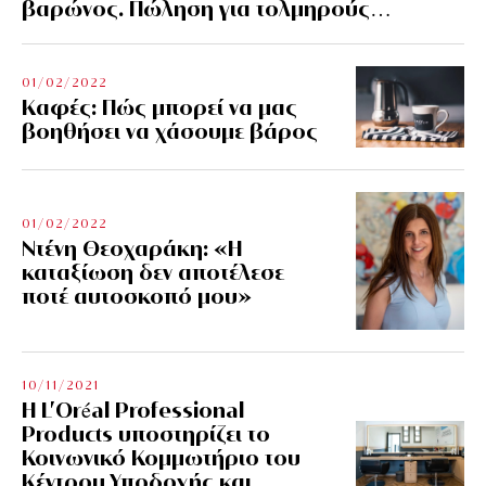
βαρώνος. Πώληση για τολμηρούς…
01/02/2022
Kαφές: Πώς μπορεί να μας
βοηθήσει να χάσουμε βάρος
01/02/2022
Ντένη Θεοχαράκη: «Η
καταξίωση δεν αποτέλεσε
ποτέ αυτοσκοπό μου»
10/11/2021
Η L’Οréal Professional
Products υποστηρίζει το
Κοινωνικό Κομμωτήριο του
Κέντρου Υποδοχής και