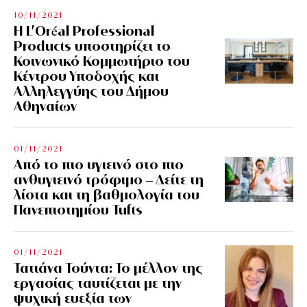
10/11/2021
Η L’Οréal Professional
Products υποστηρίζει το
Κοινωνικό Κομμωτήριο του
Κέντρου Υποδοχής και
Αλληλεγγύης του Δήμου
Αθηναίων
01/11/2021
Από το πιο υγιεινό στο πιο
ανθυγιεινό τρόφιμο – Δείτε τη
λίστα και τη βαθμολογία του
Πανεπιστημίου Tufts
01/11/2021
Τατιάνα Τούντα: Το μέλλον της
εργασίας ταυτίζεται με την
ψυχική ευεξία των