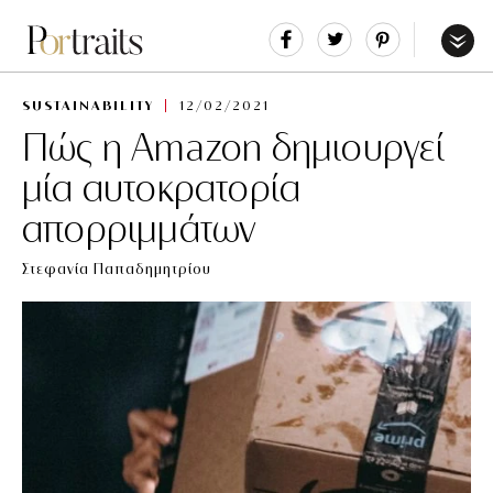
Share
Tweet
Pin
It
Menu
SUSTAINABILITY
12/02/2021
Πώς η Amazon δημιουργεί
μία αυτοκρατορία
απορριμμάτων
Στεφανία Παπαδημητρίου