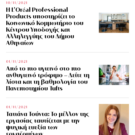
10/11/2021
Η L’Οréal Professional
Products υποστηρίζει το
Κοινωνικό Κομμωτήριο του
Κέντρου Υποδοχής και
Αλληλεγγύης του Δήμου
Αθηναίων
01/11/2021
Από το πιο υγιεινό στο πιο
ανθυγιεινό τρόφιμο – Δείτε τη
λίστα και τη βαθμολογία του
Πανεπιστημίου Tufts
01/11/2021
Τατιάνα Τούντα: Το μέλλον της
εργασίας ταυτίζεται με την
ψυχική ευεξία των
εργαζομένων