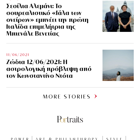
Σεσίλια Αλεμάνι: Το
σουρεαλιστικό «Γάλα των
ονείρων» εμπνέει την πρώτη
Ιταλίδα επιμελήτρια της
Μπιενάλε Βενετίας
11/06/2021
Ζώδια 12/06/2021: Η
αστρολογική πρόβλεψη από
τον Κωνσταντίνο Ντότα
MORE STORIES
POWER
ART & PHILANTHROPY
STYLE