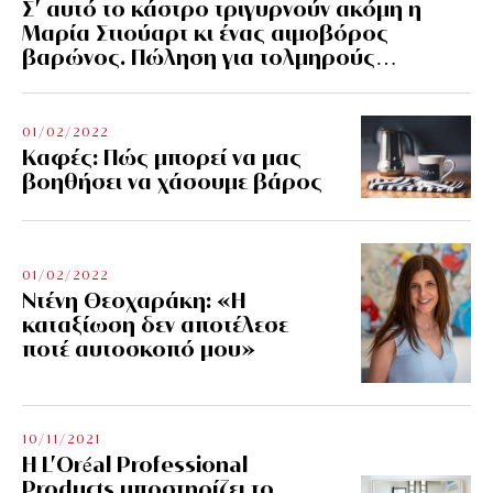
Σ’ αυτό το κάστρο τριγυρνούν ακόμη η
Μαρία Στιούαρτ κι ένας αιμοβόρος
βαρώνος. Πώληση για τολμηρούς…
01/02/2022
Kαφές: Πώς μπορεί να μας
βοηθήσει να χάσουμε βάρος
01/02/2022
Ντένη Θεοχαράκη: «Η
καταξίωση δεν αποτέλεσε
ποτέ αυτοσκοπό μου»
10/11/2021
Η L’Οréal Professional
Products υποστηρίζει το