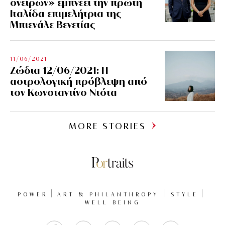
ονείρων» εμπνέει την πρώτη
Ιταλίδα επιμελήτρια της
Μπιενάλε Βενετίας
11/06/2021
Ζώδια 12/06/2021: Η
αστρολογική πρόβλεψη από
τον Κωνσταντίνο Ντότα
MORE STORIES
POWER
ART & PHILANTHROPY
STYLE
WELL BEING