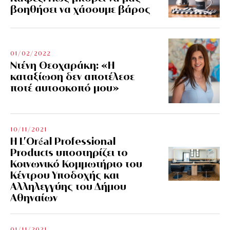
βοηθήσει να χάσουμε βάρος
01/02/2022
Ντένη Θεοχαράκη: «Η
καταξίωση δεν αποτέλεσε
ποτέ αυτοσκοπό μου»
10/11/2021
Η L’Οréal Professional
Products υποστηρίζει το
Κοινωνικό Κομμωτήριο του
Κέντρου Υποδοχής και
Αλληλεγγύης του Δήμου
Αθηναίων
01/11/2021