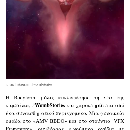
πηγή: instagram #wombstories
Η Bodyform, μόλις κυκλοφόρησε τη νέα της
WombStorie
καμπάνια, #
s και χαρακτηρίζεται από
ένα συναισθηματικό περιεχόμενο. Μια γυναικεία
ομάδα στο «AMV BBDO» και στο στούντιο ‘VFX
Framestore», συνδύασαν κινούμενα σχέδια με