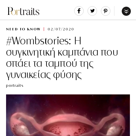
Share
Tweet
Pin
It
Menu
NEED TO KNOW
02/07/2020
#Wombstories: Η
συγκινητική καμπάνια που
σπάει τα ταμπού της
γυναικείας φύσης
portraits