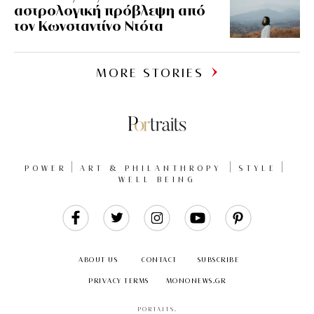
αστρολογική πρόβλεψη από
τον Κωνσταντίνο Ντότα
MORE STORIES
POWER
ART & PHILANTHROPY
STYLE
WELL BEING
Like
Follow
Follow
Follow
Follow
Us
Us
Us
Us
Us
ABOUT US
CONTACT
SUBSCRIBE
PRIVACY TERMS
MONONEWS.GR
PORTAITS
.