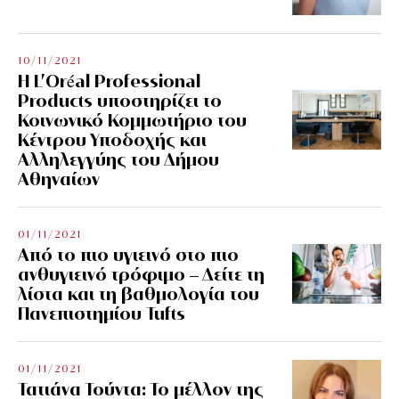
10/11/2021
Η L’Οréal Professional
Products υποστηρίζει το
Κοινωνικό Κομμωτήριο του
Κέντρου Υποδοχής και
Αλληλεγγύης του Δήμου
Αθηναίων
01/11/2021
Από το πιο υγιεινό στο πιο
ανθυγιεινό τρόφιμο – Δείτε τη
λίστα και τη βαθμολογία του
Πανεπιστημίου Tufts
01/11/2021
Τατιάνα Τούντα: Το μέλλον της