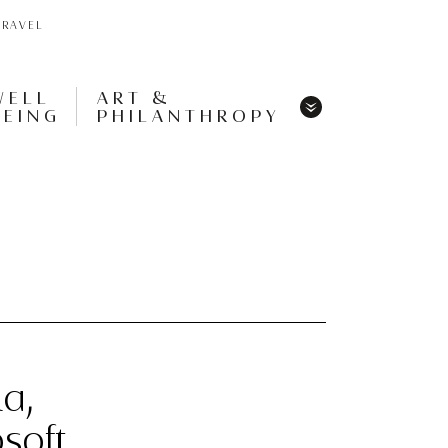
TRAVEL
WELL
ART &
BEING
PHILANTHROPY
Menu
Share
Tweet
Pin
It
Menu
α,
soft