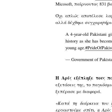
Micosoft, παίρνοντας 831 β
Όχι απλώς αποτέλεσε λαμ
αλλά δέχθηκε συγχαρητήρια
A 4-year-old Pakistani g
history as she has become
young age.
#PrideOfPakis
— Government of Pakist
Η Αρίς εξέπληξε τους πά
εξετάσεις της, το παγκόσμι
ξεπέρασε με διαφορά.
«Κατά τη διάρκεια του
εργαστούμε σπίτι, η Αρί