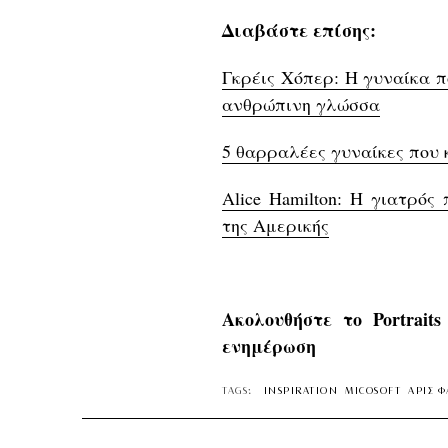
Διαβάστε επίσης:
Γκρέις Χόπερ: Η γυναίκα π
ανθρώπινη γλώσσα
5 θαρραλέες γυναίκες που 
Alice Hamilton: Η γιατρό
της Αμερικής
Ακολουθήστε το Portrait
ενημέρωση
TAGS:
INSPIRATION
MICOSOFT
ΑΡΙΣ Φ