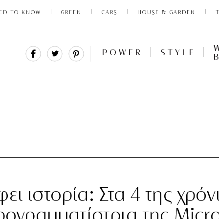
ED TO KNOW
GREEN
CARS
HOUSE & GARDEN
Share
Tweet
Pin
POWER
STYLE
It
ει ιστορία: Στα 4 της χρόνι
προγραμματίστρια της Micro