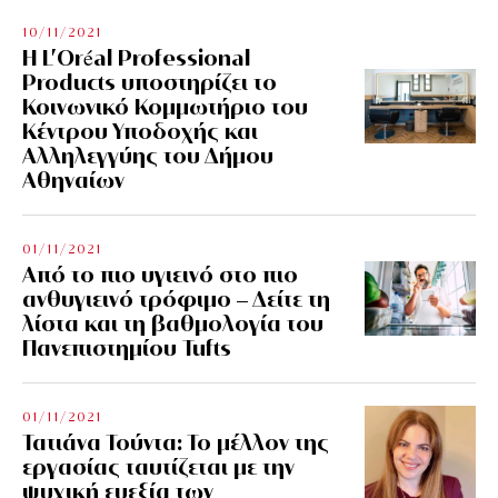
10/11/2021
Η L’Οréal Professional
Products υποστηρίζει το
Κοινωνικό Κομμωτήριο του
Κέντρου Υποδοχής και
Αλληλεγγύης του Δήμου
Αθηναίων
01/11/2021
Από το πιο υγιεινό στο πιο
ανθυγιεινό τρόφιμο – Δείτε τη
λίστα και τη βαθμολογία του
Πανεπιστημίου Tufts
01/11/2021
Τατιάνα Τούντα: Το μέλλον της
εργασίας ταυτίζεται με την
ψυχική ευεξία των