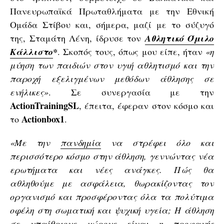
Πανευρωπαϊκά Πρωταθλήματα με την Εθνική
Ομάδα Στίβου και, σήμερα, μαζί με το σύζυγό
της, Σταμάτη Λένη, ίδρυσε τον
Αθλητικό Όμιλο
Κάλλιστο
*
. Σκοπός τους, όπως μου είπε, ήταν
«η
μύηση των παιδιών στον υγιή αθλητισμό και την
παροχή εξελιγμένων μεθόδων άθλησης σε
ενήλικες»
. Σε συνεργασία με την
ActionTrainingSL
, έπειτα, έφεραν στον κόσμο και
Actionbox1
το
.
«Με την
πανδημία
να στρέφει όλο και
περισσότερο κόσμο στην άθληση, γεννώντας νέα
ερωτήματα και νέες ανάγκες. Πώς θα
αθληθούμε με ασφάλεια, θωρακίζοντας τον
οργανισμό και προσφέροντας όλα τα πολύτιμα
οφέλη στη σωματική και ψυχική υγεία; Η άθληση
σε υπαίθριους χώρους είναι η προφανής