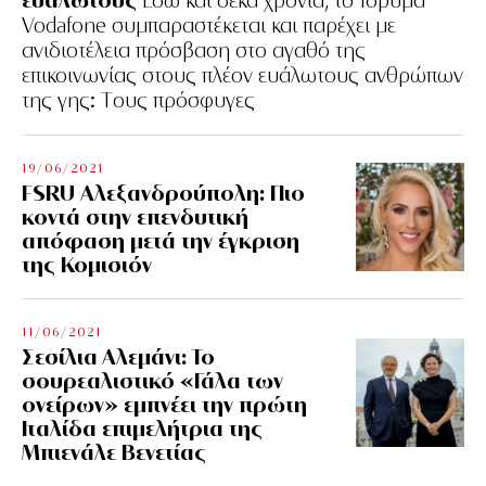
Εδώ και δέκα χρόνια, το Ίδρυμα
Vodafone συμπαραστέκεται και παρέχει με
ανιδιοτέλεια πρόσβαση στο αγαθό της
επικοινωνίας στους πλέον ευάλωτους ανθρώπων
της γης: Tους πρόσφυγες
19/06/2021
FSRU Αλεξανδρούπολη: Πιο
κοντά στην επενδυτική
απόφαση μετά την έγκριση
της Κομισιόν
11/06/2021
Σεσίλια Αλεμάνι: Το
σουρεαλιστικό «Γάλα των
ονείρων» εμπνέει την πρώτη
Ιταλίδα επιμελήτρια της
Μπιενάλε Βενετίας