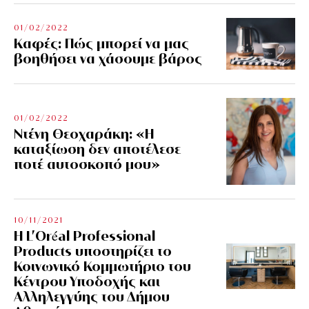
01/02/2022
Kαφές: Πώς μπορεί να μας
βοηθήσει να χάσουμε βάρος
01/02/2022
Ντένη Θεοχαράκη: «Η
καταξίωση δεν αποτέλεσε
ποτέ αυτοσκοπό μου»
10/11/2021
Η L’Οréal Professional
Products υποστηρίζει το
Κοινωνικό Κομμωτήριο του
Κέντρου Υποδοχής και
Αλληλεγγύης του Δήμου