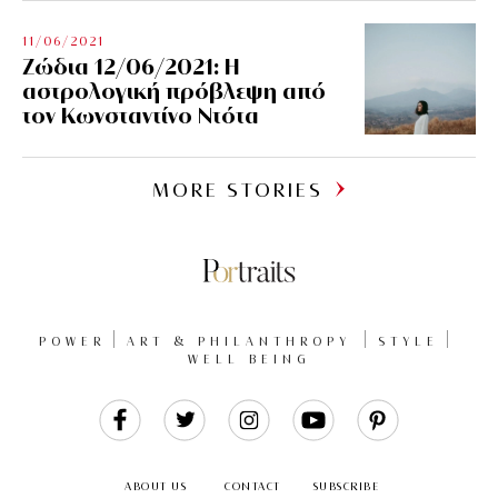
11/06/2021
Ζώδια 12/06/2021: Η
αστρολογική πρόβλεψη από
τον Κωνσταντίνο Ντότα
MORE STORIES
POWER
ART & PHILANTHROPY
STYLE
WELL BEING
Like
Follow
Follow
Follow
Follow
Us
Us
Us
Us
Us
ABOUT US
CONTACT
SUBSCRIBE