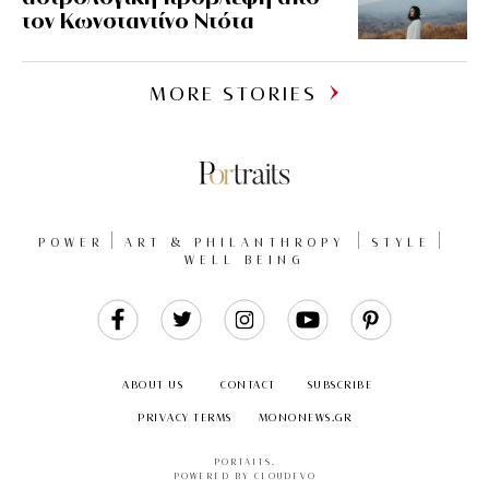
τον Κωνσταντίνο Ντότα
MORE STORIES
POWER
ART & PHILANTHROPY
STYLE
WELL BEING
Like
Follow
Follow
Follow
Follow
Us
Us
Us
Us
Us
ABOUT US
CONTACT
SUBSCRIBE
PRIVACY TERMS
MONONEWS.GR
PORTAITS
.
POWERED BY CLOUDEVO