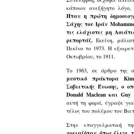
κάποιον ανεξήγητο λόγο,
Ήταν η πρώτη δημοσιογ
Σάχης του Ιράν Mohammed
τις ελάχιστες μη Ασιάτ
ρεπορτάζ.
Εκείνη, μάλιστ
Πεκίνο το 1973. Η εξαιρε
Οκτωβρίου, το 1911.
Το 1963, σε άρθρο της σ
μυστικό πράκτορα Kim
Σοβιετικής Ένωσης, ο ο
Donald Maclean και Guy B
αυτή τη φορά, έγραψε γι
τέλος του πολέμου του Βιε
Στην επαγγελματική τ
χρειαζόταν, όπως έλεγε, 