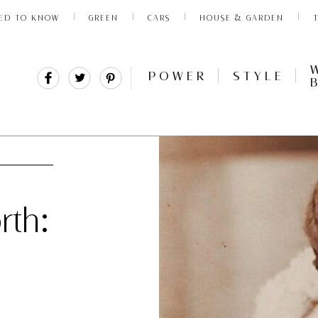
ED TO KNOW
GREEN
CARS
HOUSE & GARDEN
Share
Tweet
Pin
POWER
STYLE
It
rth: