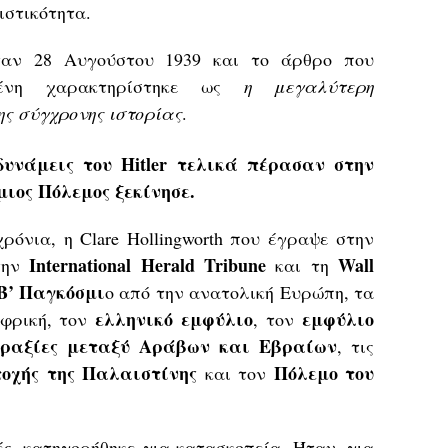
ιστικότητα.
ταν 28 Αυγούστου 1939 και το άρθρο που
μένη χαρακτηρίστηκε ως
η μεγαλύτερη
ης σύγχρονης ιστορίας
.
υνάμεις του Hitler τελικά πέρασαν στην
ιος Πόλεμος ξεκίνησε.
όνια, η Clare Hollingworth που έγραψε στην
International
Herald
Tribune
Wall
την
και τη
Β’ Παγκόσμι
ο από την ανατολική Ευρώπη, τα
ελληνικό εμφύλιο
εμφύλιο
Αφρική, τον
, τον
πραξίες μεταξύ Αράβων και Εβραίων
, τις
τοχής της Παλαιστίνης
Πόλεμο
του
και τον
ς, κατηγορήθηκε για κατασκοπεία. Ήταν, για