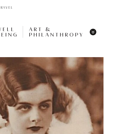
TRAVEL
WELL
ART &
BEING
PHILANTHROPY
Menu
Share
Tweet
Pin
It
Menu