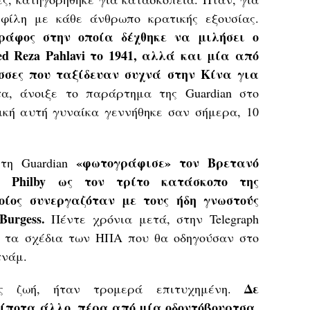
 φίλη με κάθε άνθρωπο κρατικής εξουσίας.
ράφος στην οποία δέχθηκε να μιλήσει ο
 Reza Pahlavi το 1941, αλλά και μία από
ισσες που ταξίδευαν συχνά στην Κίνα για
α, άνοιξε το παράρτημα της Guardian στο
τική αυτή γυναίκα γεννήθηκε σαν σήμερα, 10
«φωτογράφισε» τον Βρετανό
τη Guardian
 Philby ως τον τρίτο κατάσκοπο της
ποίος συνεργαζόταν με τους ήδη γνωστούς
urgess.
Πέντε χρόνια μετά, στην Telegraph
α τα σχέδια των ΗΠΑ που θα οδηγούσαν στο
τνάμ.
Δε
ης ζωή, ήταν τρομερά επιτυχημένη.
τίποτα άλλο, πέρα από μία οδοντόβουρτσα,