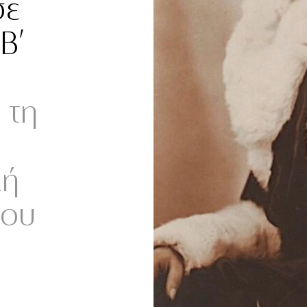
σε
Β’
 τη
κή
0ου