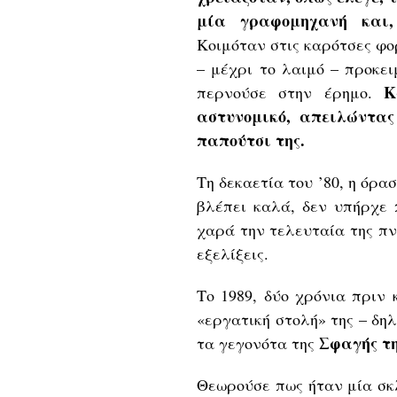
μία γραφομηχανή και,
Κοιμόταν στις καρότσες φο
– μέχρι το λαιμό – προκε
Κ
περνούσε στην έρημο.
αστυνομικό, απειλώντας
παπούτσι της.
Τη δεκαετία του ’80, η όρα
βλέπει καλά, δεν υπήρχε 
χαρά την τελευταία της πν
εξελίξεις.
Το 1989, δύο χρόνια πριν 
«εργατική στολή» της – δη
Σφαγής τ
τα γεγονότα της
Θεωρούσε πως ήταν μία σκ