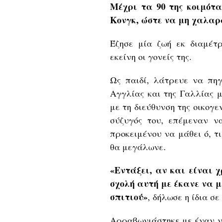
Μέχρι τα 90 της κοιμότα
Κονγκ, ώστε να μη χαλαρ
Έζησε μία ζωή εκ διαμέτ
εκείνη οι γονείς της.
Ως παιδί, λάτρευε να πηγ
Αγγλίας και της Γαλλίας μ
με τη διεύθυνση της οικογε
σύζυγός του, επέμεναν να
προκειμένου να μάθει ό, τ
θα μεγάλωνε.
«Εντάξει, αν και είναι χ
σχολή αυτή με έκανε να μ
σπιτιού»
, δήλωσε η ίδια σ
Αρραβωνιάστηκε με έναν νε