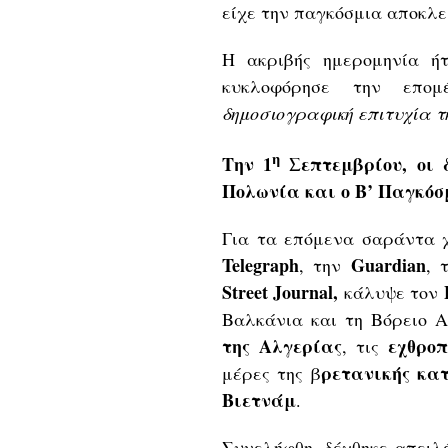
είχε την παγκόσμια αποκλε
Η ακριβής ημερομηνία ή
κυκλοφόρησε την επο
δημοσιογραφική επιτυχία τ
η
Την 1
Σεπτεμβρίου, οι δ
Πολωνία και ο Β’ Παγκόσμ
Για τα επόμενα σαράντα χρ
Telegraph
Guardian
, την
, 
Street Journal,
κάλυψε τον
Βαλκάνια και τη Βόρειο 
της Αλγερίας
εχθρο
, τις
ρετανικής κα
μέρες της β
Βιετνάμ
.
Συνελήφθη, δέχθηκε απειλέ