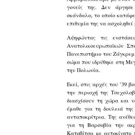
γονείς της. Δεν άργησε
σκάνδαλο, το οποίο κατάφ
επιθυμία της να ασχοληθεί
Αψηφώντας τις ενστάσε
Ανατολικοευρωπαϊκών Σπ
Πανεπιστήμιο του Ζάγκρεμπ
σώμα που ιδρύθηκε στη Μεγ
την Πολωνία.
Εκεί, στις αρχές του ’39 
την περιοχή της Τσεχσλοβ
διασχίσουν τη χώρα και ν
έμαθε για τη δουλειά της
ανταποκρίτρια. Της ανέθεσ
για τη Βαρσοβία την ακ
Κατοβίτσα με αυτοκίνητο 