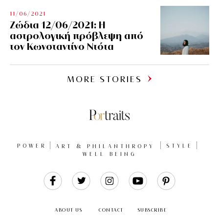
11/06/2021
Ζώδια 12/06/2021: Η
αστρολογική πρόβλεψη από
τον Κωνσταντίνο Ντότα
MORE STORIES
POWER
ART & PHILANTHROPY
STYLE
WELL BEING
Like
Follow
Follow
Follow
Follow
Us
Us
Us
Us
Us
ABOUT US
CONTACT
SUBSCRIBE