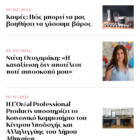
01/02/2022
Kαφές: Πώς μπορεί να μας
βοηθήσει να χάσουμε βάρος
01/02/2022
Ντένη Θεοχαράκη: «Η
καταξίωση δεν αποτέλεσε
ποτέ αυτοσκοπό μου»
10/11/2021
Η L’Οréal Professional
Products υποστηρίζει το
Κοινωνικό Κομμωτήριο του
Κέντρου Υποδοχής και
Αλληλεγγύης του Δήμου
Αθηναίων