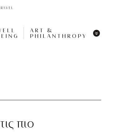
TRAVEL
WELL
ART &
BEING
PHILANTHROPY
Menu
Share
Tweet
Pin
It
Menu
τις πιο