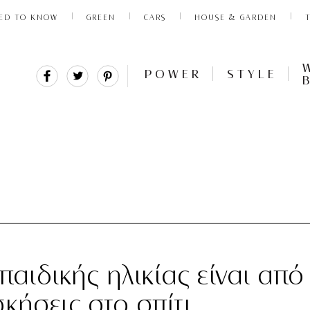
ED TO KNOW
GREEN
CARS
HOUSE & GARDEN
Share
Tweet
Pin
POWER
STYLE
It
 παιδικής ηλικίας είναι από 
κήσεις στο σπίτι